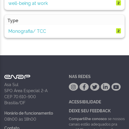
well-being at work
2
Type
Monografia/ TCC
2
NAS REDES
Asa Sul
SPO Área Especial 2-A
CEP 70.610-900
ACESSIBILIDADE
Brasília/DF
DEIXE SEU FEEDBACK
Horário de funcionamento
Compartilhe conosco
se nossos
08h00 às 18h00
canais estão adequados pra
Contato