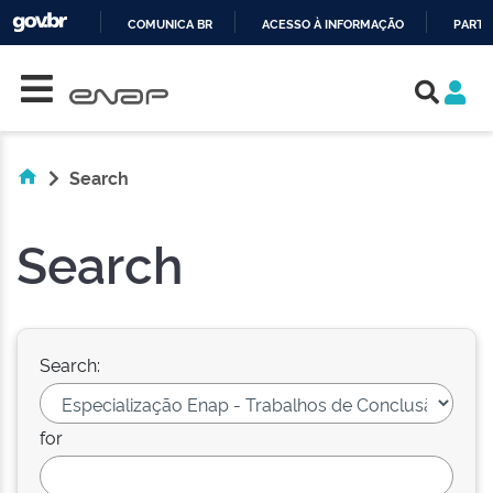
COMUNICA BR
ACESSO À INFORMAÇÃO
PARTI
Skip navigation
IR
PARA
O
CONTEÚDO
Search
Search
Search:
for