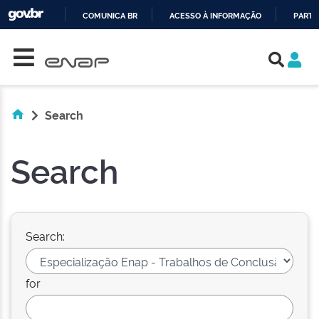
COMUNICA BR
ACESSO À INFORMAÇÃO
PARTI
Skip navigation
IR
PARA
O
CONTEÚDO
Search
Search
Search:
for