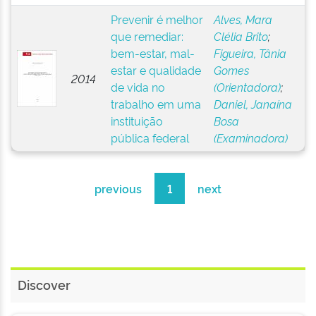
Prevenir é melhor
Alves, Mara
que remediar:
Clélia Brito
;
bem-estar, mal-
Figueira, Tânia
estar e qualidade
Gomes
2014
de vida no
(Orientadora)
;
trabalho em uma
Daniel, Janaína
instituição
Bosa
pública federal
(Examinadora)
previous
1
next
Discover