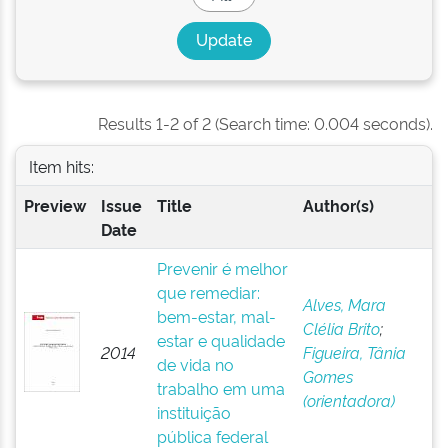
Results 1-2 of 2 (Search time: 0.004 seconds).
Item hits:
Preview
Issue
Title
Author(s)
Date
Prevenir é melhor
que remediar:
Alves, Mara
bem-estar, mal-
Clélia Brito
;
estar e qualidade
2014
Figueira, Tânia
de vida no
Gomes
trabalho em uma
(orientadora)
instituição
pública federal