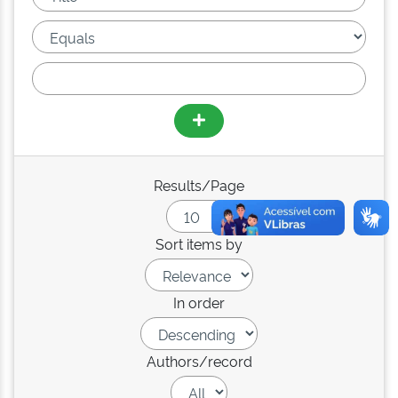
Results/Page
Sort items by
In order
Authors/record