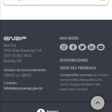
NAS REDES
Asa Sul
SPO Área Especial 2-A
CEP 70.610-900
ACESSIBILIDADE
Brasília/DF
DEIXE SEU FEEDBACK
Horário de funcionamento
Compartilhe conosco
se nossos
08h00 às 18h00
canais estão adequados pra
Contato
você? Elogios também são
biblioteca@enap.gov.br
super bem vindos!