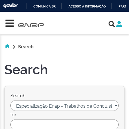
COMUNICA BR
ACESSO À INFORMAÇÃO
PARTI
Skip navigation
IR
PARA
O
CONTEÚDO
Search
Search
Search:
for