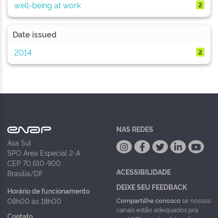
well-being at work
2
Date issued
2014
2
NAS REDES
Asa Sul
SPO Área Especial 2-A
CEP 70.610-900
ACESSIBILIDADE
Brasília/DF
DEIXE SEU FEEDBACK
Horário de funcionamento
Compartilhe conosco
se nossos
08h00 às 18h00
canais estão adequados pra
Contato