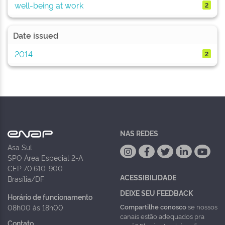
well-being at work
2
Date issued
2014
2
NAS REDES
Asa Sul
SPO Área Especial 2-A
CEP 70.610-900
ACESSIBILIDADE
Brasília/DF
DEIXE SEU FEEDBACK
Horário de funcionamento
Compartilhe conosco
se nossos
08h00 às 18h00
canais estão adequados pra
Contato