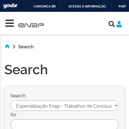
COMUNICA BR
ACESSO À INFORMAÇÃO
PARTI
Skip navigation
IR
PARA
O
CONTEÚDO
Search
Search
Search:
for