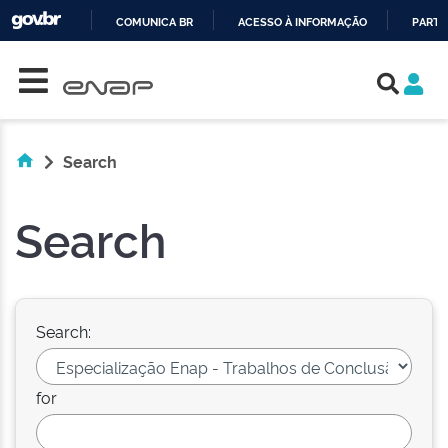
COMUNICA BR
ACESSO À INFORMAÇÃO
PARTI
Skip navigation
IR
PARA
O
CONTEÚDO
Search
Search
Search:
for