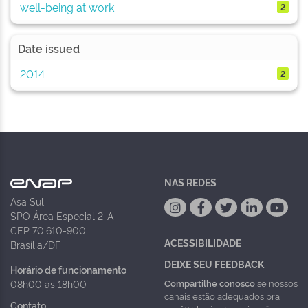
well-being at work
2
Date issued
2014
2
NAS REDES
Asa Sul
SPO Área Especial 2-A
CEP 70.610-900
ACESSIBILIDADE
Brasília/DF
DEIXE SEU FEEDBACK
Horário de funcionamento
Compartilhe conosco
se nossos
08h00 às 18h00
canais estão adequados pra
Contato