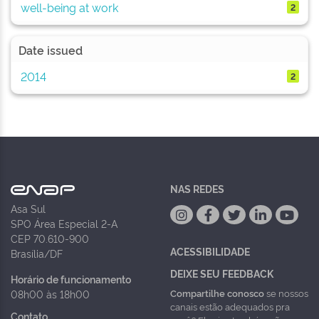
well-being at work
2
Date issued
2014
2
NAS REDES
Asa Sul
SPO Área Especial 2-A
CEP 70.610-900
ACESSIBILIDADE
Brasília/DF
DEIXE SEU FEEDBACK
Horário de funcionamento
Compartilhe conosco
se nossos
08h00 às 18h00
canais estão adequados pra
Contato