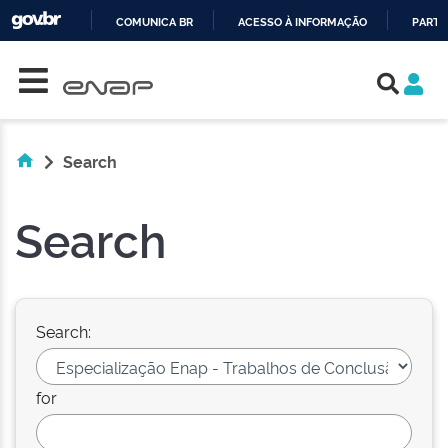
COMUNICA BR
ACESSO À INFORMAÇÃO
PARTI
Skip navigation
IR
PARA
O
CONTEÚDO
Search
Search
Search:
for