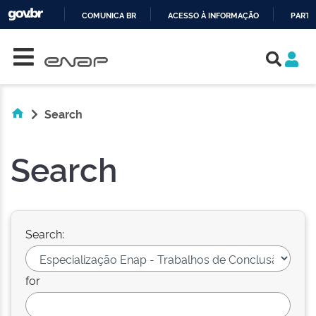
COMUNICA BR
ACESSO À INFORMAÇÃO
PARTI
Skip navigation
IR
PARA
O
CONTEÚDO
Search
Search
Search:
for