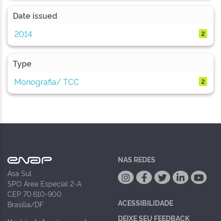
Date issued
2014
2
Type
Monografia/ TCC
2
NAS REDES
Asa Sul
SPO Área Especial 2-A
CEP 70.610-900
ACESSIBILIDADE
Brasília/DF
DEIXE SEU FEEDBACK