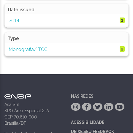
Date issued
2014
2
Type
Monografia/ TCC
2
NAS REDES
Asa Sul
SPO Área Especial 2-A
CEP 70.610-900
ACESSIBILIDADE
Brasília/DF
DEIXE SEU FEEDBACK