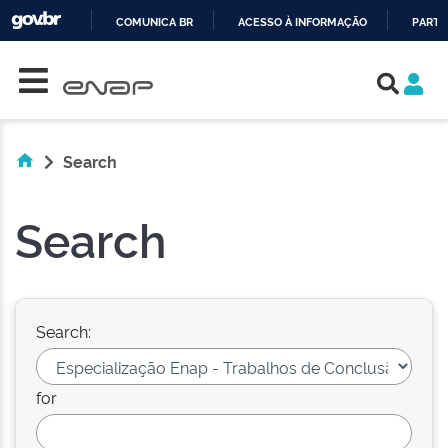
COMUNICA BR
ACESSO À INFORMAÇÃO
PARTI
Skip navigation
IR
PARA
O
CONTEÚDO
Search
Search
Search:
for