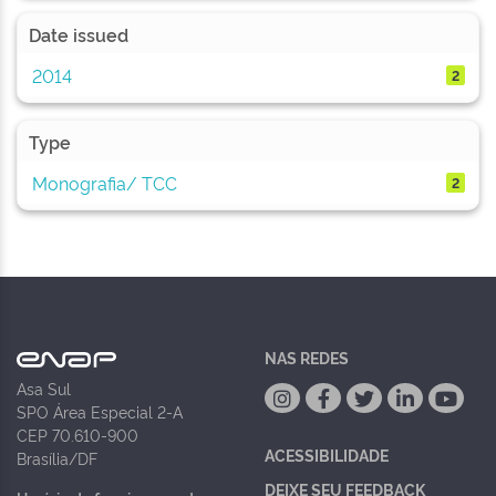
Date issued
2014
2
Type
Monografia/ TCC
2
NAS REDES
Asa Sul
SPO Área Especial 2-A
CEP 70.610-900
ACESSIBILIDADE
Brasília/DF
DEIXE SEU FEEDBACK