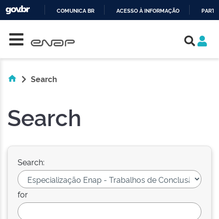
COMUNICA BR
ACESSO À INFORMAÇÃO
PARTI
Skip navigation
IR
PARA
O
CONTEÚDO
Search
Search
Search:
for