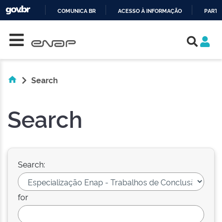
COMUNICA BR
ACESSO À INFORMAÇÃO
PARTI
Skip navigation
IR
PARA
O
CONTEÚDO
Search
Search
Search:
for