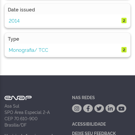
Date issued
2014
2
Type
Monografia/ TCC
2
NAS REDES
Asa Sul
SPO Área Especial 2-A
CEP 70.610-900
ACESSIBILIDADE
Brasília/DF
DEIXE SEU FEEDBACK