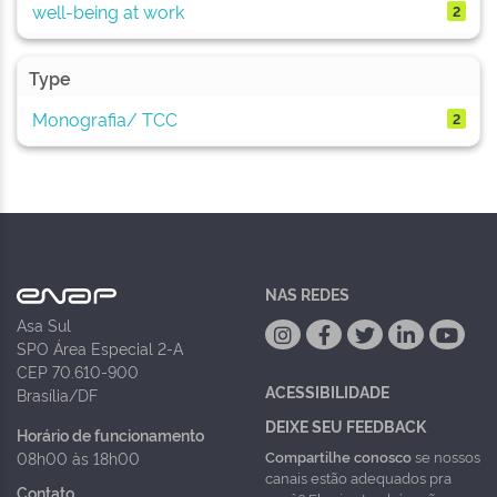
well-being at work
2
Type
Monografia/ TCC
2
NAS REDES
Asa Sul
SPO Área Especial 2-A
CEP 70.610-900
ACESSIBILIDADE
Brasília/DF
DEIXE SEU FEEDBACK
Horário de funcionamento
Compartilhe conosco
se nossos
08h00 às 18h00
canais estão adequados pra
Contato