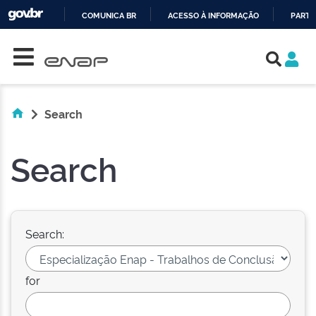
COMUNICA BR
ACESSO À INFORMAÇÃO
PARTI
Skip navigation
IR
PARA
O
CONTEÚDO
Search
Search
Search:
for