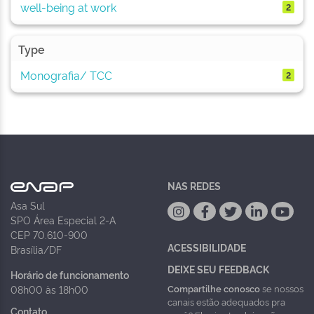
well-being at work
2
Type
Monografia/ TCC
2
NAS REDES
Asa Sul
SPO Área Especial 2-A
CEP 70.610-900
ACESSIBILIDADE
Brasília/DF
DEIXE SEU FEEDBACK
Horário de funcionamento
Compartilhe conosco
se nossos
08h00 às 18h00
canais estão adequados pra
Contato