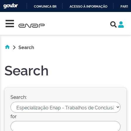
COMUNICA BR
ACESSO À INFORMAÇÃO
PARTI
Skip navigation
IR
PARA
O
CONTEÚDO
Search
Search
Search:
for