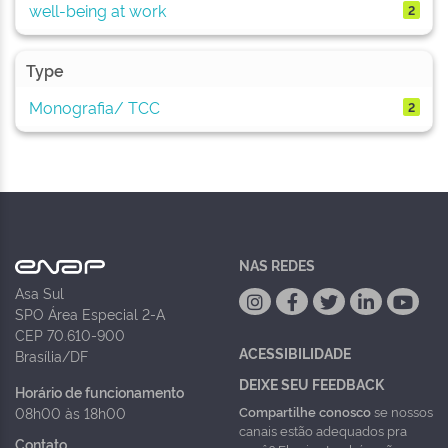
well-being at work
2
Type
Monografia/ TCC
2
NAS REDES
Asa Sul
SPO Área Especial 2-A
CEP 70.610-900
ACESSIBILIDADE
Brasília/DF
DEIXE SEU FEEDBACK
Horário de funcionamento
Compartilhe conosco
se nossos
08h00 às 18h00
canais estão adequados pra
Contato