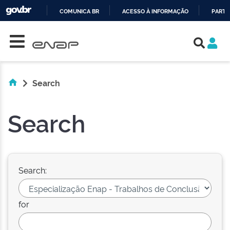
COMUNICA BR
ACESSO À INFORMAÇÃO
PARTI
Skip navigation
IR
PARA
O
CONTEÚDO
Search
Search
Search:
for