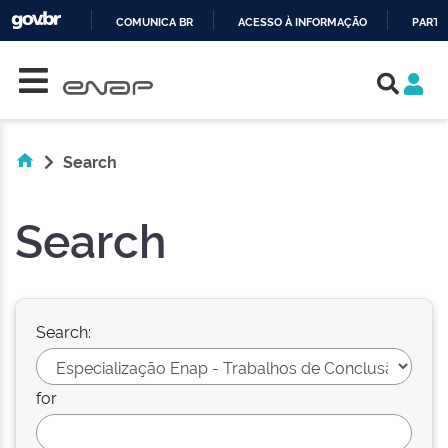
COMUNICA BR
ACESSO À INFORMAÇÃO
PARTI
Skip navigation
IR
PARA
O
CONTEÚDO
Search
Search
Search:
for