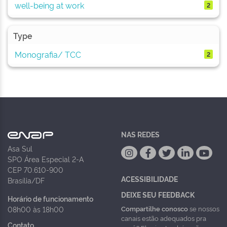
well-being at work
2
Type
Monografia/ TCC
2
NAS REDES
Asa Sul
SPO Área Especial 2-A
CEP 70.610-900
ACESSIBILIDADE
Brasília/DF
DEIXE SEU FEEDBACK
Horário de funcionamento
Compartilhe conosco
se nossos
08h00 às 18h00
canais estão adequados pra
Contato