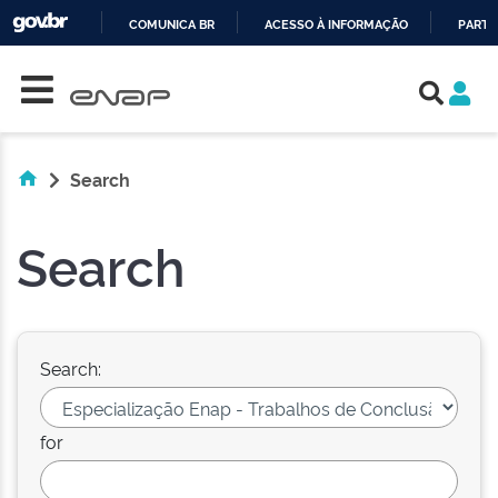
COMUNICA BR
ACESSO À INFORMAÇÃO
PARTI
Skip navigation
IR
PARA
O
CONTEÚDO
Search
Search
Search:
for