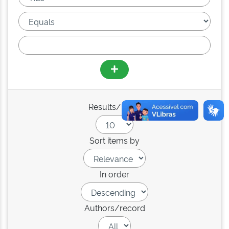
Results/Page
Sort items by
In order
Authors/record