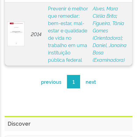
Prevenir é melhor
Alves, Mara
que remediar:
Clélia Brito
;
bem-estar, mal-
Figueira, Tânia
estar e qualidade
Gomes
2014
de vida no
(Orientadora)
;
trabalho em uma
Daniel, Janaína
instituição
Bosa
pública federal
(Examinadora)
previous
1
next
Discover