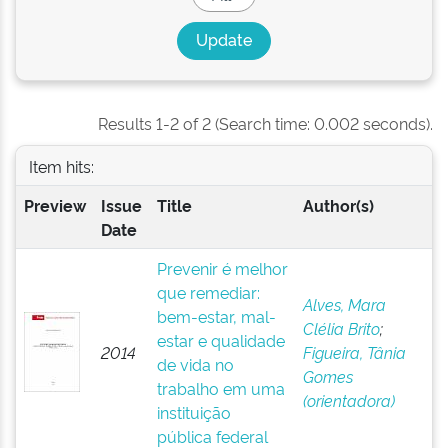
Results 1-2 of 2 (Search time: 0.002 seconds).
Item hits:
Preview
Issue
Title
Author(s)
Date
Prevenir é melhor
que remediar:
Alves, Mara
bem-estar, mal-
Clélia Brito
;
estar e qualidade
2014
Figueira, Tânia
de vida no
Gomes
trabalho em uma
(orientadora)
instituição
pública federal