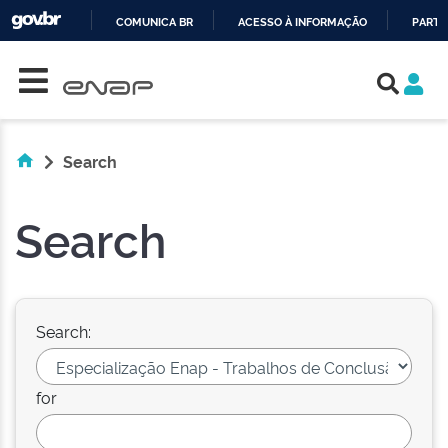
COMUNICA BR
ACESSO À INFORMAÇÃO
PARTI
Skip navigation
IR
PARA
O
CONTEÚDO
Search
Search
Search:
for