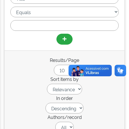
Results/Page
Sort items by
In order
Authors/record