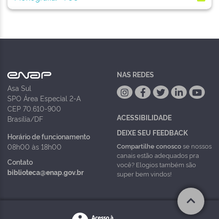
NAS REDES
Asa Sul
SPO Área Especial 2-A
CEP 70.610-900
ACESSIBILIDADE
Brasília/DF
DEIXE SEU FEEDBACK
Horário de funcionamento
Compartilhe conosco
se nossos
08h00 às 18h00
canais estão adequados pra
Contato
você? Elogios também são
biblioteca@enap.gov.br
super bem vindos!