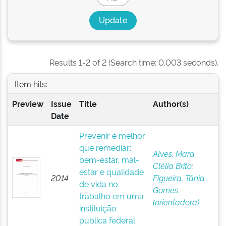
Results 1-2 of 2 (Search time: 0.003 seconds).
Item hits:
Preview
Issue
Title
Author(s)
Date
Prevenir é melhor
que remediar:
Alves, Mara
bem-estar, mal-
Clélia Brito
;
estar e qualidade
2014
Figueira, Tânia
de vida no
Gomes
trabalho em uma
(orientadora)
instituição
pública federal