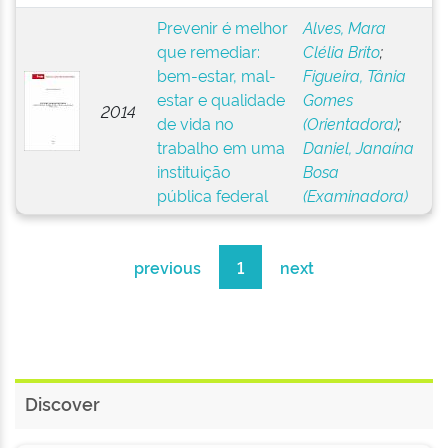
Prevenir é melhor
Alves, Mara
que remediar:
Clélia Brito
;
bem-estar, mal-
Figueira, Tânia
estar e qualidade
Gomes
2014
de vida no
(Orientadora)
;
trabalho em uma
Daniel, Janaína
instituição
Bosa
pública federal
(Examinadora)
previous
1
next
Discover