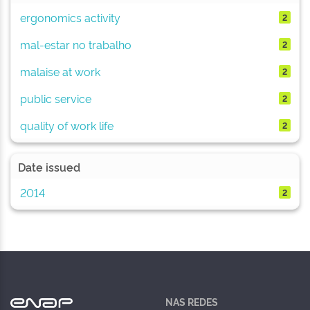
ergonomics activity
2
mal-estar no trabalho
2
malaise at work
2
public service
2
quality of work life
2
Date issued
2014
2
NAS REDES