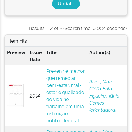
Results 1-2 of 2 (Search time: 0.004 seconds).
Item hits:
Preview
Issue
Title
Author(s)
Date
Prevenir é melhor
que remediar:
Alves, Mara
bem-estar, mal-
Clélia Brito
;
estar e qualidade
2014
Figueira, Tânia
de vida no
Gomes
trabalho em uma
(orientadora)
instituição
pública federal
Prevenir é melhor
Alves, Mara