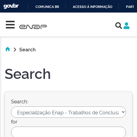
COMUNICA BR
ACESSO À INFORMAÇÃO
PARTI
Skip navigation
IR
PARA
O
CONTEÚDO
Search
Search
Search:
for