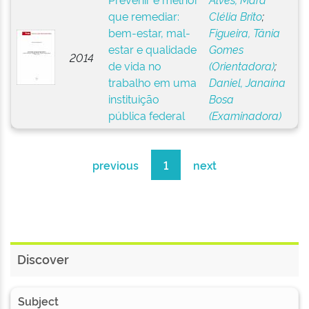
que remediar:
Clélia Brito
;
bem-estar, mal-
Figueira, Tânia
estar e qualidade
Gomes
2014
de vida no
(Orientadora)
;
trabalho em uma
Daniel, Janaína
instituição
Bosa
pública federal
(Examinadora)
previous
1
next
Discover
Subject