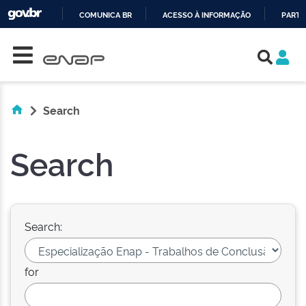
COMUNICA BR
ACESSO À INFORMAÇÃO
PARTI
Skip navigation
IR
PARA
O
CONTEÚDO
Search
Search
Search:
for