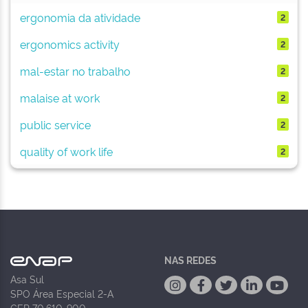
ergonomia da atividade
2
ergonomics activity
2
mal-estar no trabalho
2
malaise at work
2
public service
2
quality of work life
2
NAS REDES
Asa Sul
SPO Área Especial 2-A
CEP 70.610-900