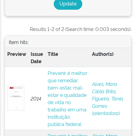
Results 1-2 of 2 (Search time: 0.003 seconds).
Item hits:
Preview
Issue
Title
Author(s)
Date
Prevenir é melhor
que remediar:
Alves, Mara
bem-estar, mal-
Clélia Brito
;
estar e qualidade
2014
Figueira, Tânia
de vida no
Gomes
trabalho em uma
(orientadora)
instituição
pública federal
Prevenir é melhor
Alves, Mara