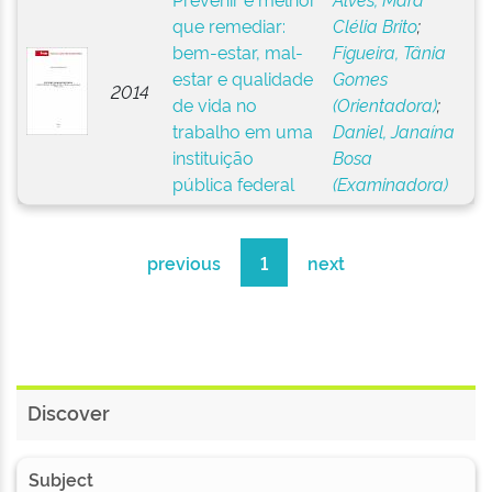
que remediar:
Clélia Brito
;
bem-estar, mal-
Figueira, Tânia
estar e qualidade
Gomes
2014
de vida no
(Orientadora)
;
trabalho em uma
Daniel, Janaína
instituição
Bosa
pública federal
(Examinadora)
previous
1
next
Discover
Subject