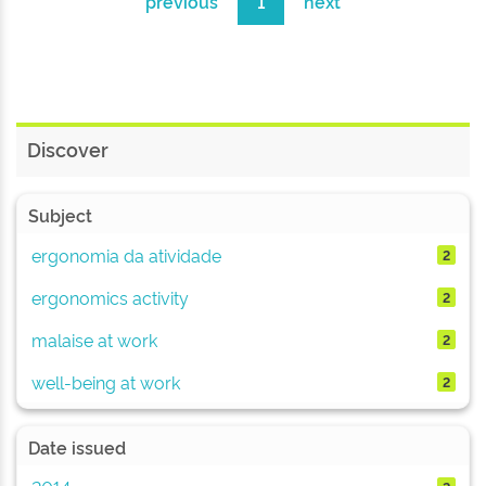
previous
1
next
Discover
Subject
ergonomia da atividade
2
ergonomics activity
2
malaise at work
2
well-being at work
2
Date issued