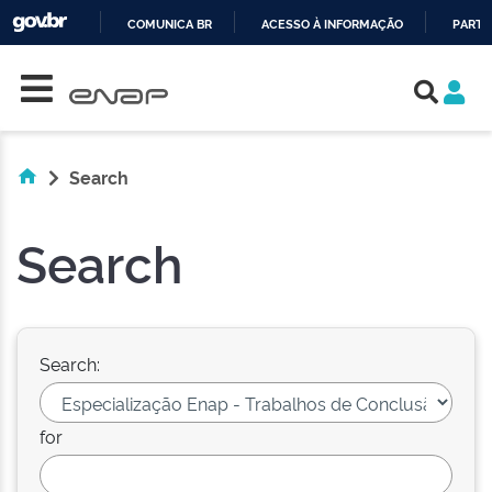
COMUNICA BR
ACESSO À INFORMAÇÃO
PARTI
Skip navigation
IR
PARA
O
CONTEÚDO
Search
Search
Search:
for