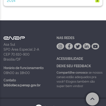
2014
2
NAS REDES
Asa Sul
SPO Área Especial 2-A
CEP 70.610-900
ACESSIBILIDADE
Brasília/DF
DEIXE SEU FEEDBACK
Horário de funcionamento
Compartilhe conosco
se nossos
08h00 às 18h00
canais estão adequados pra
Contato
você? Elogios também são
biblioteca@enap.gov.br
super bem vindos!