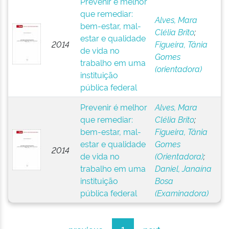
Prevenir é melhor
que remediar:
Alves, Mara
bem-estar, mal-
Clélia Brito
;
estar e qualidade
2014
Figueira, Tânia
de vida no
Gomes
trabalho em uma
(orientadora)
instituição
pública federal
Prevenir é melhor
Alves, Mara
que remediar:
Clélia Brito
;
bem-estar, mal-
Figueira, Tânia
estar e qualidade
Gomes
2014
de vida no
(Orientadora)
;
trabalho em uma
Daniel, Janaína
instituição
Bosa
pública federal
(Examinadora)