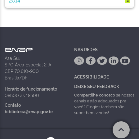
2014
2
NAS REDES
Asa Sul
SPO Área Especial 2-A
CEP 70.610-900
ACESSIBILIDADE
Brasília/DF
DEIXE SEU FEEDBACK
Horário de funcionamento
Compartilhe conosco
se nossos
08h00 às 18h00
canais estão adequados pra
Contato
você? Elogios também são
biblioteca@enap.gov.br
super bem vindos!