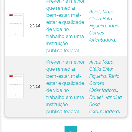
Prevenir é melhor
que remediar:
Alves, Mara
bem-estar, mal-
Clélia Brito
;
estar e qualidade
2014
Figueira, Tânia
de vida no
Gomes
trabalho em uma
(orientadora)
instituição
pública federal
Prevenir é melhor
Alves, Mara
que remediar:
Clélia Brito
;
bem-estar, mal-
Figueira, Tânia
estar e qualidade
Gomes
2014
de vida no
(Orientadora)
;
trabalho em uma
Daniel, Janaína
instituição
Bosa
pública federal
(Examinadora)