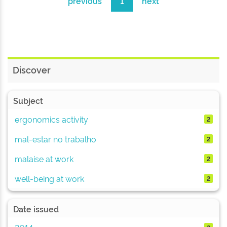
previous
1
next
Discover
Subject
ergonomics activity
2
mal-estar no trabalho
2
malaise at work
2
well-being at work
2
Date issued