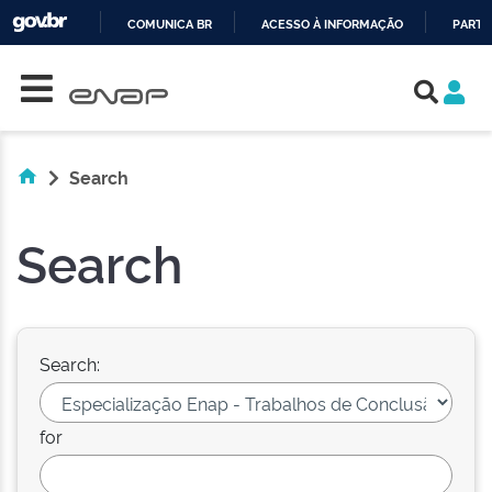
COMUNICA BR
ACESSO À INFORMAÇÃO
PARTI
Skip navigation
IR
PARA
O
CONTEÚDO
Search
Search
Search:
for