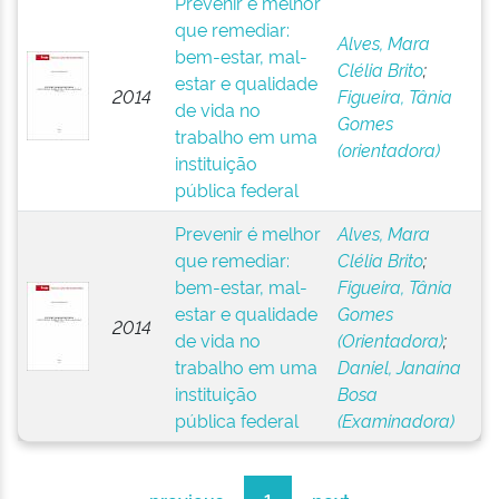
Prevenir é melhor
que remediar:
Alves, Mara
bem-estar, mal-
Clélia Brito
;
estar e qualidade
2014
Figueira, Tânia
de vida no
Gomes
trabalho em uma
(orientadora)
instituição
pública federal
Prevenir é melhor
Alves, Mara
que remediar:
Clélia Brito
;
bem-estar, mal-
Figueira, Tânia
estar e qualidade
Gomes
2014
de vida no
(Orientadora)
;
trabalho em uma
Daniel, Janaína
instituição
Bosa
pública federal
(Examinadora)