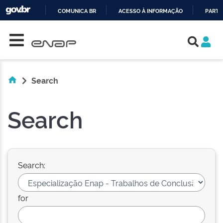
COMUNICA BR
ACESSO À INFORMAÇÃO
PARTI
Skip navigation
IR
PARA
O
CONTEÚDO
Search
Search
Search:
for