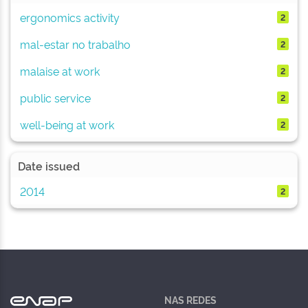
ergonomics activity
2
mal-estar no trabalho
2
malaise at work
2
public service
2
well-being at work
2
Date issued
2014
2
NAS REDES