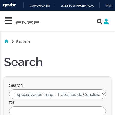
COMUNICA BR
ACESSO À INFORMAÇÃO
PARTI
Skip navigation
IR
PARA
O
CONTEÚDO
Search
Search
Search:
for