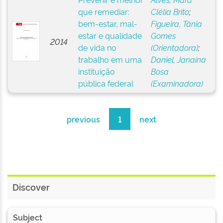
que remediar:
Clélia Brito
;
bem-estar, mal-
Figueira, Tânia
estar e qualidade
Gomes
2014
de vida no
(Orientadora)
;
trabalho em uma
Daniel, Janaína
instituição
Bosa
pública federal
(Examinadora)
previous
1
next
Discover
Subject