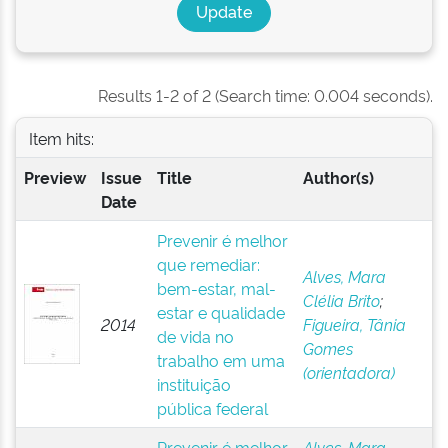
Results 1-2 of 2 (Search time: 0.004 seconds).
Item hits:
Preview
Issue
Title
Author(s)
Date
Prevenir é melhor
que remediar:
Alves, Mara
bem-estar, mal-
Clélia Brito
;
estar e qualidade
2014
Figueira, Tânia
de vida no
Gomes
trabalho em uma
(orientadora)
instituição
pública federal
Prevenir é melhor
Alves, Mara