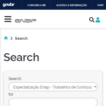
COMUNICA BR
ACESSO À INFORMAÇÃO
PARTI
Skip navigation
IR
PARA
O
CONTEÚDO
Search
Search
Search:
for