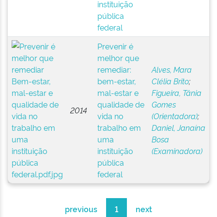
instituição
pública
federal
Prevenir é
melhor que
remediar:
Alves, Mara
bem-estar,
Clélia Brito
;
mal-estar e
Figueira, Tânia
qualidade de
Gomes
2014
vida no
(Orientadora)
;
trabalho em
Daniel, Janaína
uma
Bosa
instituição
(Examinadora)
pública
federal
previous
1
next