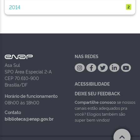
2014
2
NAS REDES
Asa Sul
SPO Área Especial 2-A
CEP 70.610-900
ACESSIBILIDADE
Brasília/DF
DEIXE SEU FEEDBACK
Horário de funcionamento
Compartilhe conosco
se nossos
08h00 às 18h00
canais estão adequados pra
Contato
você? Elogios também são
biblioteca@enap.gov.br
super bem vindos!