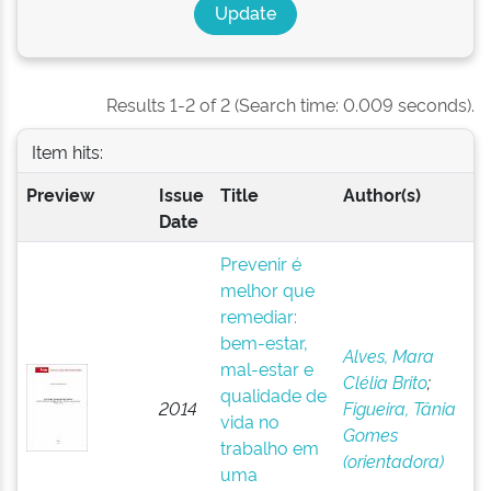
Results 1-2 of 2 (Search time: 0.009 seconds).
Item hits:
Preview
Issue
Title
Author(s)
Date
Prevenir é
melhor que
remediar:
bem-estar,
Alves, Mara
mal-estar e
Clélia Brito
;
qualidade de
2014
Figueira, Tânia
vida no
Gomes
trabalho em
(orientadora)
uma