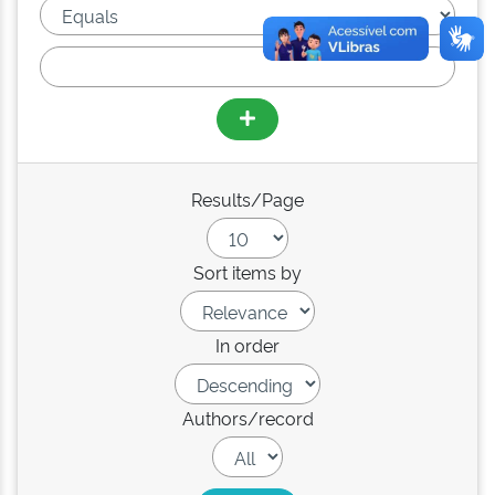
Results/Page
Sort items by
In order
Authors/record