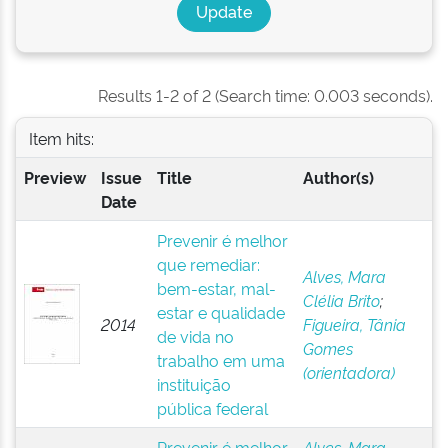
Results 1-2 of 2 (Search time: 0.003 seconds).
Item hits:
Preview
Issue
Title
Author(s)
Date
Prevenir é melhor
que remediar:
Alves, Mara
bem-estar, mal-
Clélia Brito
;
estar e qualidade
2014
Figueira, Tânia
de vida no
Gomes
trabalho em uma
(orientadora)
instituição
pública federal
Prevenir é melhor
Alves, Mara