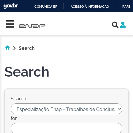
COMUNICA BR
ACESSO À INFORMAÇÃO
PARTI
Skip navigation
IR
PARA
O
CONTEÚDO
Search
Search
Search:
for