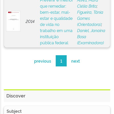
que remediar:
Clélia Brito
;
bem-estar, mal-
Figueira, Tânia
estar e qualidade
Gomes
2014
de vida no
(Orientadora)
;
trabalho em uma
Daniel, Janaína
instituição
Bosa
pública federal
(Examinadora)
previous
1
next
Discover
Subject