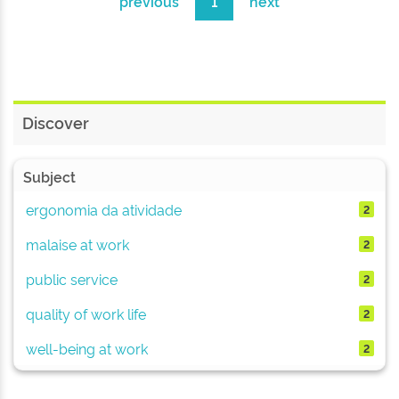
previous
1
next
Discover
Subject
ergonomia da atividade
2
malaise at work
2
public service
2
quality of work life
2
well-being at work
2