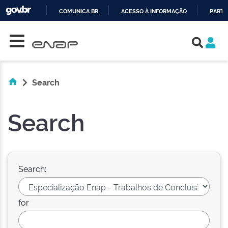
COMUNICA BR
ACESSO À INFORMAÇÃO
PARTI
Skip navigation
IR
PARA
O
CONTEÚDO
Search
Search
Search:
for