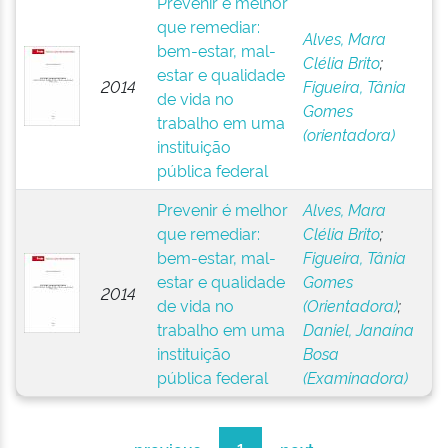
Prevenir é melhor
que remediar:
Alves, Mara
bem-estar, mal-
Clélia Brito
;
estar e qualidade
2014
Figueira, Tânia
de vida no
Gomes
trabalho em uma
(orientadora)
instituição
pública federal
Prevenir é melhor
Alves, Mara
que remediar:
Clélia Brito
;
bem-estar, mal-
Figueira, Tânia
estar e qualidade
Gomes
2014
de vida no
(Orientadora)
;
trabalho em uma
Daniel, Janaína
instituição
Bosa
pública federal
(Examinadora)