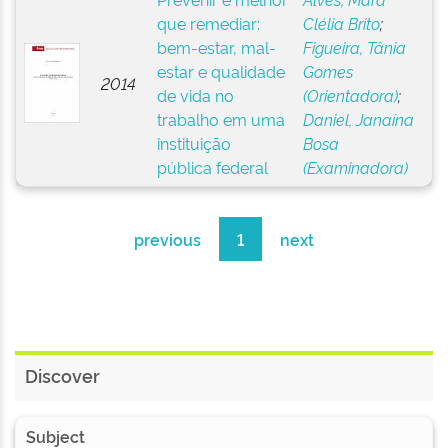
que remediar:
Clélia Brito
;
bem-estar, mal-
Figueira, Tânia
estar e qualidade
Gomes
2014
de vida no
(Orientadora)
;
trabalho em uma
Daniel, Janaína
instituição
Bosa
pública federal
(Examinadora)
previous
1
next
Discover
Subject