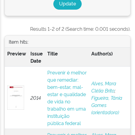
Results 1-2 of 2 (Search time: 0.001 seconds).
Item hits:
Preview
Issue
Title
Author(s)
Date
Prevenir é melhor
que remediar:
Alves, Mara
bem-estar, mal-
Clélia Brito
;
estar e qualidade
2014
Figueira, Tânia
de vida no
Gomes
trabalho em uma
(orientadora)
instituição
pública federal
Prevenir é melhor
Alves, Mara