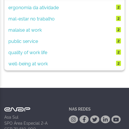
ergonomia da atividade
2
mal-estar no trabalho
2
malaise at work
2
public service
2
quality of work life
2
well-being at work
2
NAS REDES
Asa Sul
SPO Área Especial 2-A
CEP 70.610-900