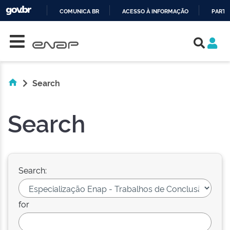
COMUNICA BR
ACESSO À INFORMAÇÃO
PARTI
Skip navigation
IR
PARA
O
CONTEÚDO
Search
Search
Search:
for