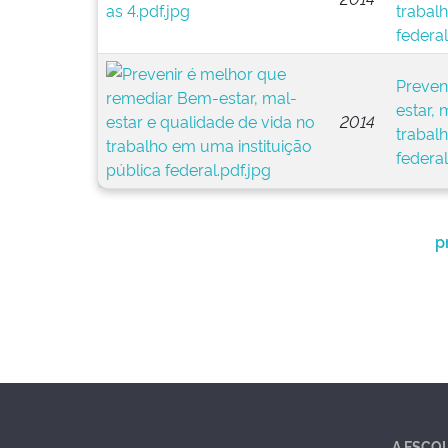
trabal
federal
Preven
estar, 
2014
trabal
federal
p
A ESCO