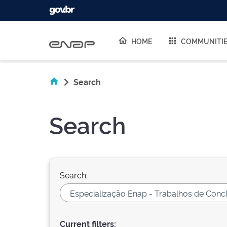
Skip navigation
HOME
COMMUNITI
Search
Search
Search:
Current filters: