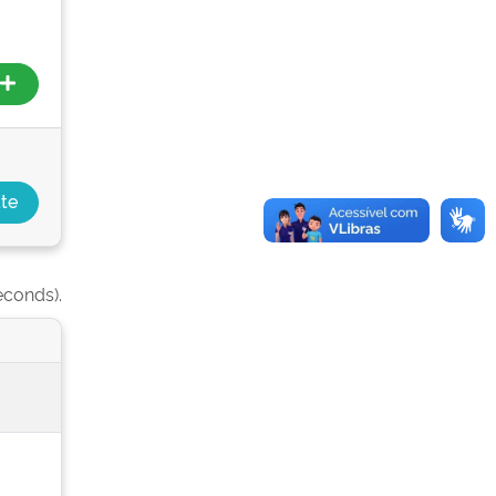
econds).