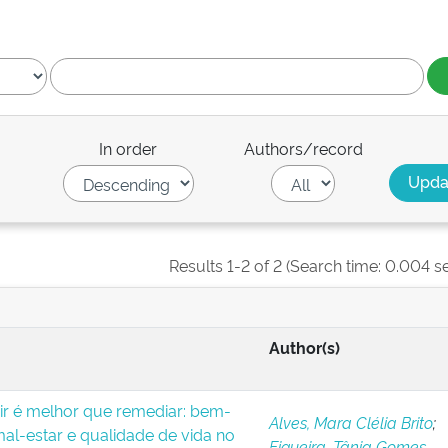
In order
Authors/record
Results 1-2 of 2 (Search time: 0.004 s
Author(s)
ir é melhor que remediar: bem-
Alves, Mara Clélia Brito
;
mal-estar e qualidade de vida no
Figueira, Tânia Gomes