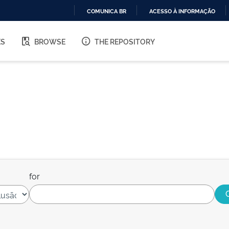
COMUNICA BR
ACESSO À INFORMAÇÃO
IR
PARA
ES
BROWSE
THE REPOSITORY
O
CONTEÚDO
for