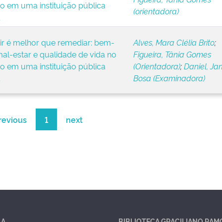
ho em uma instituição pública
(orientadora)
ir é melhor que remediar: bem-
Alves, Mara Clélia Brito
;
mal-estar e qualidade de vida no
Figueira, Tânia Gomes
ho em uma instituição pública
(Orientadora)
;
Daniel, Ja
Bosa (Examinadora)
revious
1
next
LA
BIBLIOTECA GRACILIANO RAM