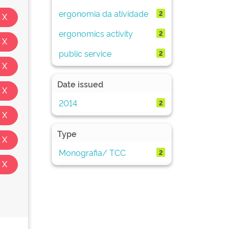
ergonomia da atividade
2
ergonomics activity
2
public service
2
Date issued
2014
2
Type
Monografia/ TCC
2