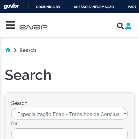
COMUNICA BR
ACESSO À INFORMAÇÃO
PARTI
Skip navigation
IR
PARA
O
CONTEÚDO
Search
Search
Search:
for