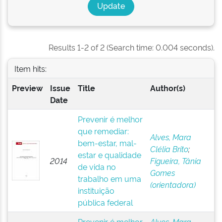
Results 1-2 of 2 (Search time: 0.004 seconds).
Item hits:
Preview
Issue
Title
Author(s)
Date
Prevenir é melhor
que remediar:
Alves, Mara
bem-estar, mal-
Clélia Brito
;
estar e qualidade
2014
Figueira, Tânia
de vida no
Gomes
trabalho em uma
(orientadora)
instituição
pública federal
Prevenir é melhor
Alves, Mara