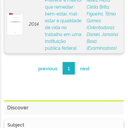
que remediar:
Clélia Brito
;
bem-estar, mal-
Figueira, Tânia
estar e qualidade
Gomes
2014
de vida no
(Orientadora)
;
trabalho em uma
Daniel, Janaína
instituição
Bosa
pública federal
(Examinadora)
previous
1
next
Discover
Subject