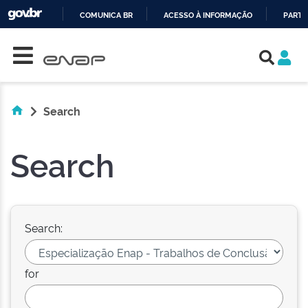
COMUNICA BR
ACESSO À INFORMAÇÃO
PARTI
Skip navigation
IR
PARA
O
CONTEÚDO
Search
Search
Search:
for