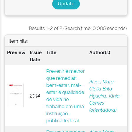
Results 1-2 of 2 (Search time: 0.005 seconds).
Item hits:
Preview
Issue
Title
Author(s)
Date
Prevenir é melhor
que remediar:
Alves, Mara
bem-estar, mal-
Clélia Brito
;
estar e qualidade
2014
Figueira, Tânia
de vida no
Gomes
trabalho em uma
(orientadora)
instituição
pública federal
Prevenir é melhor
Alves, Mara