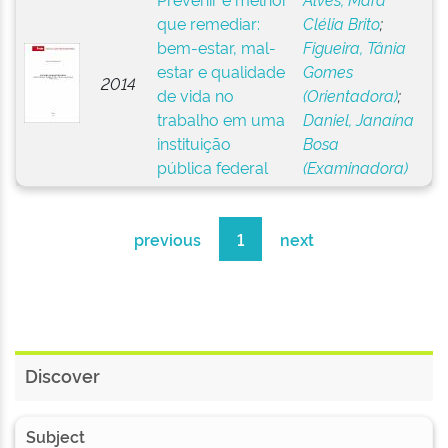
que remediar:
Clélia Brito
;
bem-estar, mal-
Figueira, Tânia
estar e qualidade
Gomes
2014
de vida no
(Orientadora)
;
trabalho em uma
Daniel, Janaína
instituição
Bosa
pública federal
(Examinadora)
previous
1
next
Discover
Subject