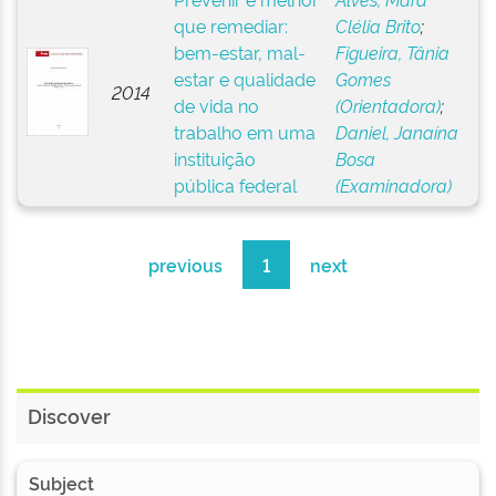
que remediar:
Clélia Brito
;
bem-estar, mal-
Figueira, Tânia
estar e qualidade
Gomes
2014
de vida no
(Orientadora)
;
trabalho em uma
Daniel, Janaína
instituição
Bosa
pública federal
(Examinadora)
previous
1
next
Discover
Subject