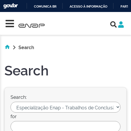
COMUNICA BR
ACESSO À INFORMAÇÃO
PARTI
Skip navigation
IR
PARA
O
CONTEÚDO
Search
Search
Search:
for