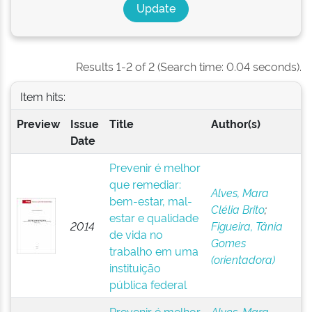
Results 1-2 of 2 (Search time: 0.04 seconds).
Item hits:
Preview
Issue
Title
Author(s)
Date
Prevenir é melhor
que remediar:
Alves, Mara
bem-estar, mal-
Clélia Brito
;
estar e qualidade
2014
Figueira, Tânia
de vida no
Gomes
trabalho em uma
(orientadora)
instituição
pública federal
Prevenir é melhor
Alves, Mara