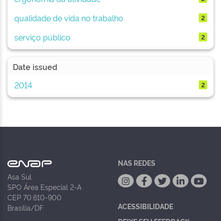
qualidade de vida no trabalho
2
serviço público
2
Date issued
2014
2
NAS REDES
Asa Sul
SPO Área Especial 2-A
CEP 70.610-900
ACESSIBILIDADE
Brasília/DF