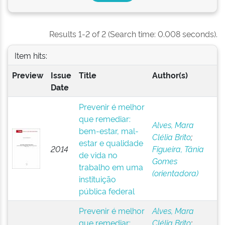
Results 1-2 of 2 (Search time: 0.008 seconds).
Item hits:
Preview
Issue
Title
Author(s)
Date
Prevenir é melhor
que remediar:
Alves, Mara
bem-estar, mal-
Clélia Brito
;
estar e qualidade
2014
Figueira, Tânia
de vida no
Gomes
trabalho em uma
(orientadora)
instituição
pública federal
Prevenir é melhor
Alves, Mara
que remediar:
Clélia Brito
;