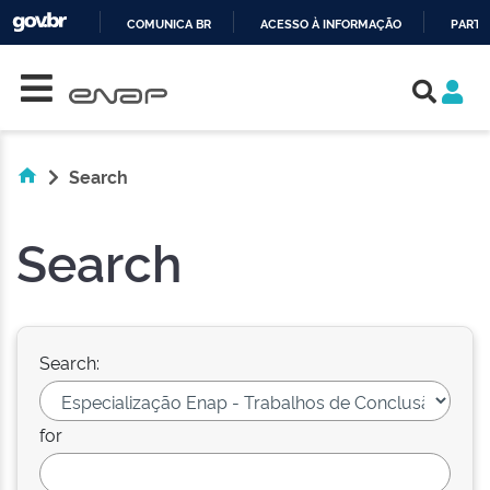
COMUNICA BR
ACESSO À INFORMAÇÃO
PARTI
Skip navigation
IR
PARA
O
CONTEÚDO
Search
Search
Search:
for