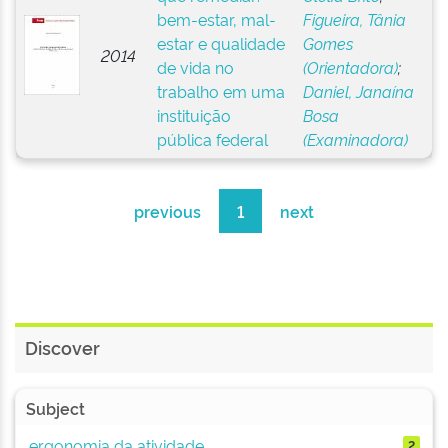
bem-estar, mal-
Figueira, Tânia
estar e qualidade
Gomes
2014
de vida no
(Orientadora)
;
trabalho em uma
Daniel, Janaína
instituição
Bosa
pública federal
(Examinadora)
previous
1
next
Discover
Subject
ergonomia da atividade
2