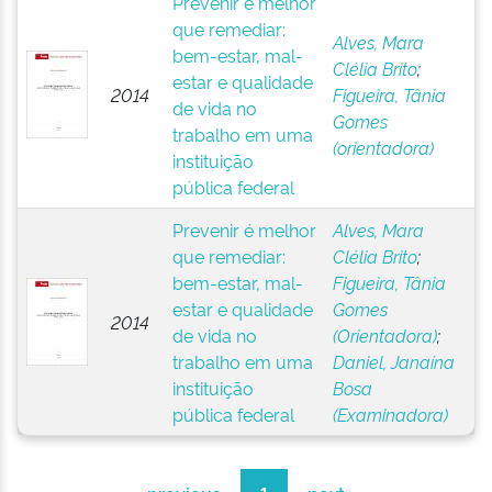
Prevenir é melhor
que remediar:
Alves, Mara
bem-estar, mal-
Clélia Brito
;
estar e qualidade
2014
Figueira, Tânia
de vida no
Gomes
trabalho em uma
(orientadora)
instituição
pública federal
Prevenir é melhor
Alves, Mara
que remediar:
Clélia Brito
;
bem-estar, mal-
Figueira, Tânia
estar e qualidade
Gomes
2014
de vida no
(Orientadora)
;
trabalho em uma
Daniel, Janaína
instituição
Bosa
pública federal
(Examinadora)