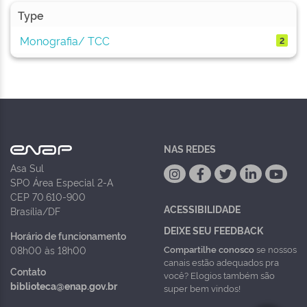
Type
Monografia/ TCC
2
NAS REDES
Asa Sul
SPO Área Especial 2-A
CEP 70.610-900
ACESSIBILIDADE
Brasília/DF
DEIXE SEU FEEDBACK
Horário de funcionamento
Compartilhe conosco
se nossos
08h00 às 18h00
canais estão adequados pra
Contato
você? Elogios também são
biblioteca@enap.gov.br
super bem vindos!