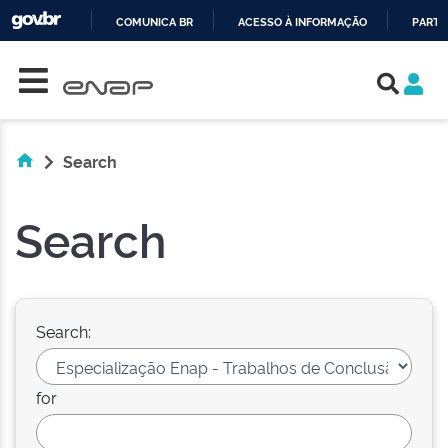
COMUNICA BR
ACESSO À INFORMAÇÃO
PARTI
Skip navigation
IR
PARA
O
CONTEÚDO
Search
Search
Search:
for