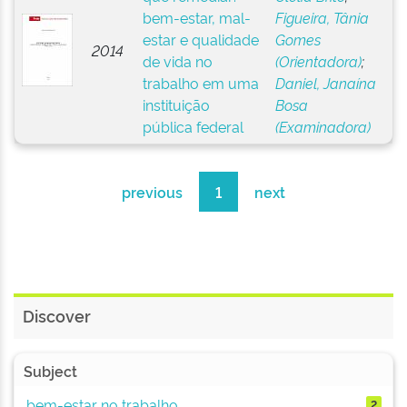
bem-estar, mal-
Figueira, Tânia
estar e qualidade
Gomes
2014
de vida no
(Orientadora)
;
trabalho em uma
Daniel, Janaína
instituição
Bosa
pública federal
(Examinadora)
previous
1
next
Discover
Subject
bem-estar no trabalho
2