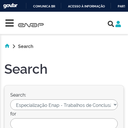
COMUNICA BR
ACESSO À INFORMAÇÃO
PARTI
Skip navigation
IR
PARA
O
CONTEÚDO
Search
Search
Search:
for