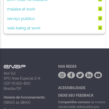
malaise at work
2
serviço público
2
well-being at work
2
NAS REDES
Asa Sul
SPO Área Especial 2-A
CEP 70.610-900
ACESSIBILIDADE
Brasília/DF
DEIXE SEU FEEDBACK
Horário de funcionamento
Compartilhe conosco
se nossos
08h00 às 18h00
canais estão adequados pra