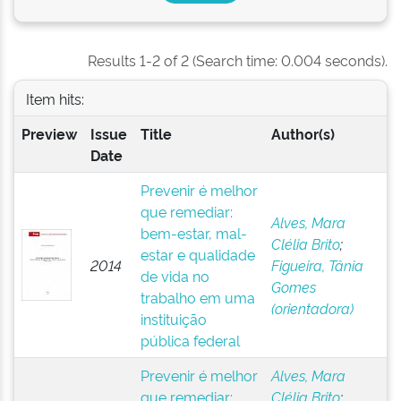
Results 1-2 of 2 (Search time: 0.004 seconds).
Item hits:
Preview
Issue
Title
Author(s)
Date
Prevenir é melhor
que remediar:
Alves, Mara
bem-estar, mal-
Clélia Brito
;
estar e qualidade
2014
Figueira, Tânia
de vida no
Gomes
trabalho em uma
(orientadora)
instituição
pública federal
Prevenir é melhor
Alves, Mara
que remediar:
Clélia Brito
;