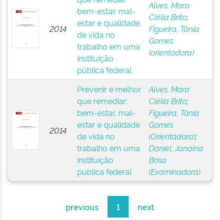
Alves, Mara
bem-estar, mal-
Clélia Brito
;
estar e qualidade
2014
Figueira, Tânia
de vida no
Gomes
trabalho em uma
(orientadora)
instituição
pública federal
Prevenir é melhor
Alves, Mara
que remediar:
Clélia Brito
;
bem-estar, mal-
Figueira, Tânia
estar e qualidade
Gomes
2014
de vida no
(Orientadora)
;
trabalho em uma
Daniel, Janaína
instituição
Bosa
pública federal
(Examinadora)
previous
1
next