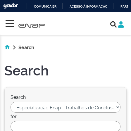
COMUNICA BR
ACESSO À INFORMAÇÃO
PARTI
Skip navigation
IR
PARA
O
CONTEÚDO
Search
Search
Search:
for