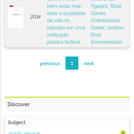
bem-estar, mal-
Figueira, Tânia
estar e qualidade
Gomes
2014
de vida no
(Orientadora)
;
trabalho em uma
Daniel, Janaína
instituição
Bosa
pública federal
(Examinadora)
previous
1
next
Discover
Subject
public service
2