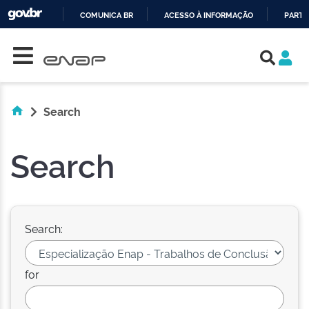
COMUNICA BR
ACESSO À INFORMAÇÃO
PARTI
Skip navigation
IR
PARA
O
CONTEÚDO
Search
Search
Search:
for