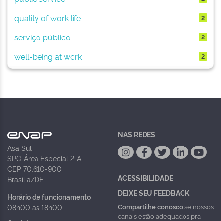
quality of work life
2
serviço público
2
well-being at work
2
NAS REDES
Asa Sul
SPO Área Especial 2-A
CEP 70.610-900
ACESSIBILIDADE
Brasília/DF
DEIXE SEU FEEDBACK
Horário de funcionamento
Compartilhe conosco
se nossos
08h00 às 18h00
canais estão adequados pra