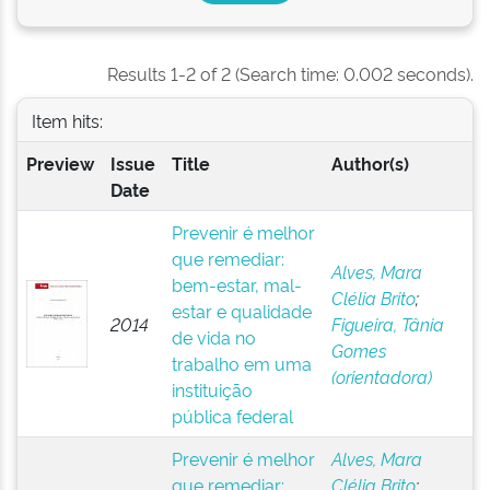
Results 1-2 of 2 (Search time: 0.002 seconds).
Item hits:
Preview
Issue
Title
Author(s)
Date
Prevenir é melhor
que remediar:
Alves, Mara
bem-estar, mal-
Clélia Brito
;
estar e qualidade
2014
Figueira, Tânia
de vida no
Gomes
trabalho em uma
(orientadora)
instituição
pública federal
Prevenir é melhor
Alves, Mara
que remediar:
Clélia Brito
;