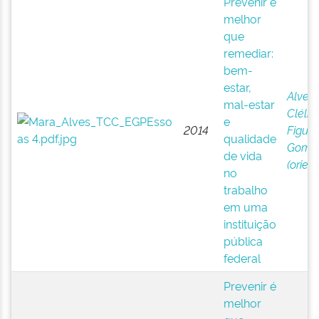
Prevenir é
melhor
que
remediar:
bem-
estar,
Alves,
mal-estar
Clélia 
e
2014
Figuei
qualidade
Gome
de vida
(orien
no
trabalho
em uma
instituição
pública
federal
Prevenir é
melhor