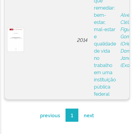
que
remediar:
bem-
Alves,
estar,
Clélia 
mal-estar
Figuei
e
Gome
2014
qualidade
(Orien
de vida
Daniel
no
Janaí
trabalho
(Exam
em uma
instituição
pública
federal
previous
1
next