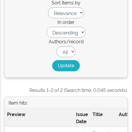
Sort items by
In order
Authors/record
Results 1-2 of 2 (Search time: 0.045 seconds).
Item hits:
Preview
Issue
Title
Autho
Date