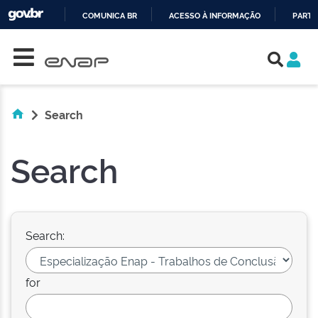
COMUNICA BR
ACESSO À INFORMAÇÃO
PARTI
Skip navigation
IR
PARA
O
CONTEÚDO
Search
Search
Search:
for