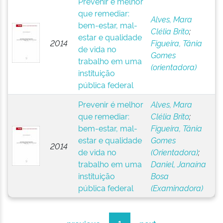
Prevenir é melhor
que remediar:
Alves, Mara
bem-estar, mal-
Clélia Brito
;
estar e qualidade
2014
Figueira, Tânia
de vida no
Gomes
trabalho em uma
(orientadora)
instituição
pública federal
Prevenir é melhor
Alves, Mara
que remediar:
Clélia Brito
;
bem-estar, mal-
Figueira, Tânia
estar e qualidade
Gomes
2014
de vida no
(Orientadora)
;
trabalho em uma
Daniel, Janaína
instituição
Bosa
pública federal
(Examinadora)