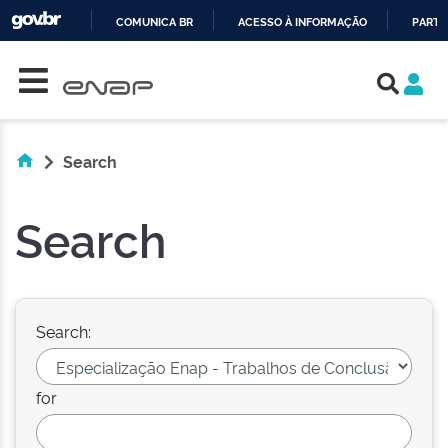
COMUNICA BR
ACESSO À INFORMAÇÃO
PARTI
Skip navigation
IR
PARA
O
CONTEÚDO
Search
Search
Search:
for