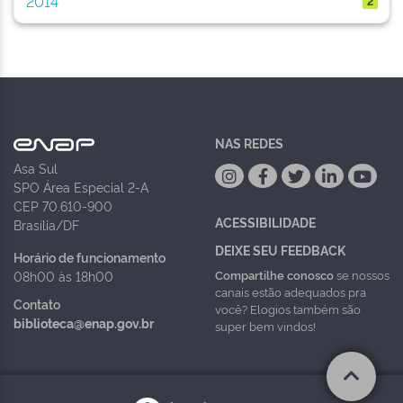
2014
2
NAS REDES
Asa Sul
SPO Área Especial 2-A
CEP 70.610-900
ACESSIBILIDADE
Brasília/DF
DEIXE SEU FEEDBACK
Horário de funcionamento
Compartilhe conosco
se nossos
08h00 às 18h00
canais estão adequados pra
Contato
você? Elogios também são
biblioteca@enap.gov.br
super bem vindos!