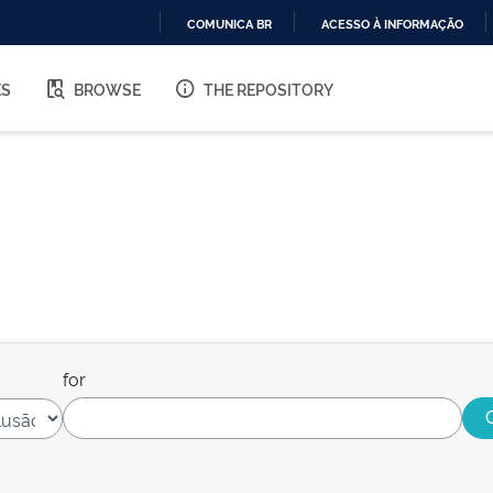
COMUNICA BR
ACESSO À INFORMAÇÃO
IR
PARA
ES
BROWSE
THE REPOSITORY
O
CONTEÚDO
for