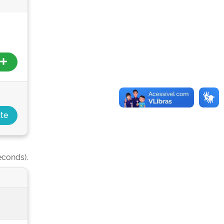
econds).