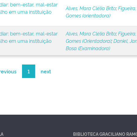
iar: bem-estar, mal-estar
Alves, Mara Clélia Brito
;
Figueira,
alho em uma instituição
Gomes (orientadora)
iar: bem-estar, mal-estar
Alves, Mara Clélia Brito
;
Figueira,
alho em uma instituição
Gomes (Orientadora)
;
Daniel, Ja
Bosa (Examinadora)
revious
1
next
LA
BIBLIOTECA GRACILIANO RAM