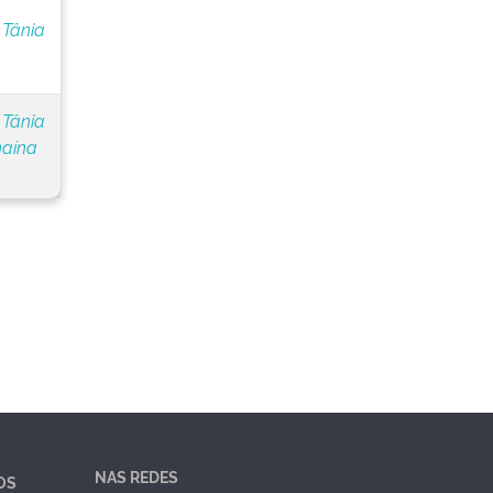
 Tânia
 Tânia
naína
NAS REDES
OS