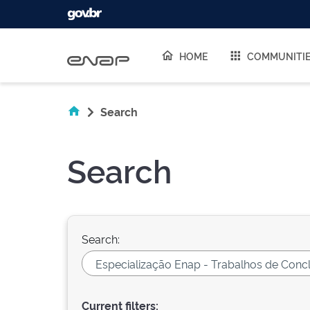
Skip navigation
HOME
COMMUNITI
Search
Search
Search:
Current filters: