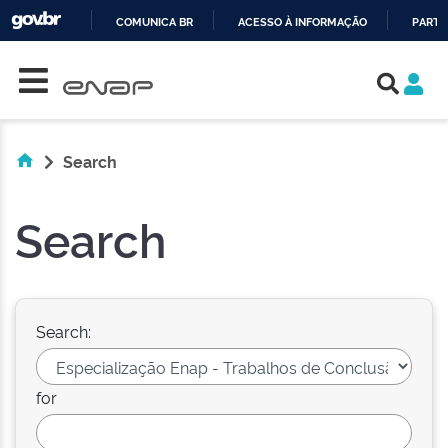
COMUNICA BR
ACESSO À INFORMAÇÃO
PARTI
Skip navigation
IR
PARA
O
CONTEÚDO
Search
Search
Search:
for