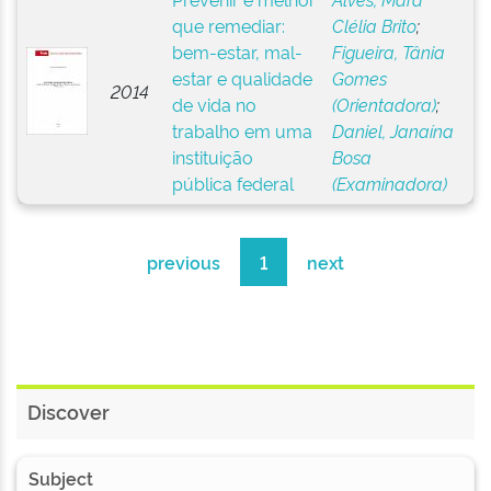
que remediar:
Clélia Brito
;
bem-estar, mal-
Figueira, Tânia
estar e qualidade
Gomes
2014
de vida no
(Orientadora)
;
trabalho em uma
Daniel, Janaína
instituição
Bosa
pública federal
(Examinadora)
previous
1
next
Discover
Subject