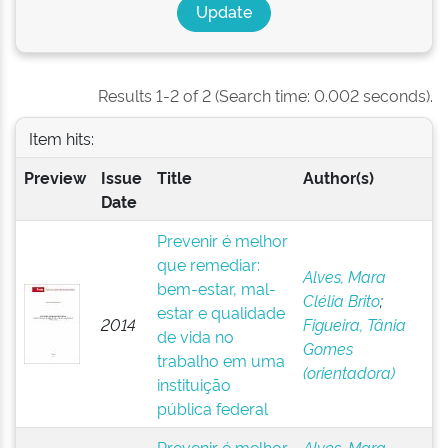
Results 1-2 of 2 (Search time: 0.002 seconds).
Item hits:
Preview
Issue
Title
Author(s)
Date
Prevenir é melhor
que remediar:
Alves, Mara
bem-estar, mal-
Clélia Brito
;
estar e qualidade
2014
Figueira, Tânia
de vida no
Gomes
trabalho em uma
(orientadora)
instituição
pública federal
Prevenir é melhor
Alves, Mara