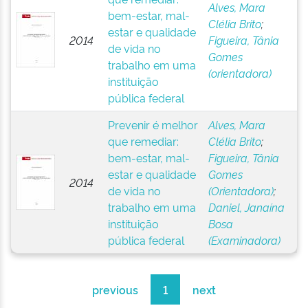
Alves, Mara
bem-estar, mal-
Clélia Brito
;
estar e qualidade
2014
Figueira, Tânia
de vida no
Gomes
trabalho em uma
(orientadora)
instituição
pública federal
Prevenir é melhor
Alves, Mara
que remediar:
Clélia Brito
;
bem-estar, mal-
Figueira, Tânia
estar e qualidade
Gomes
2014
de vida no
(Orientadora)
;
trabalho em uma
Daniel, Janaína
instituição
Bosa
pública federal
(Examinadora)
previous
1
next