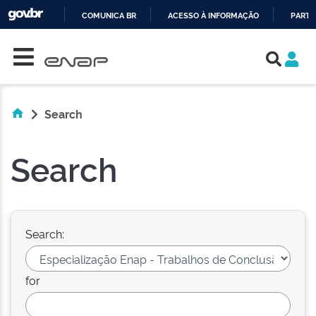
COMUNICA BR
ACESSO À INFORMAÇÃO
PARTI
Skip navigation
IR
PARA
O
CONTEÚDO
Search
Search
Search:
for