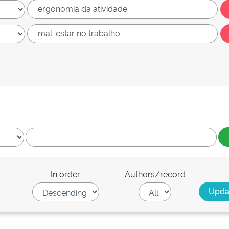
In order
Authors/record