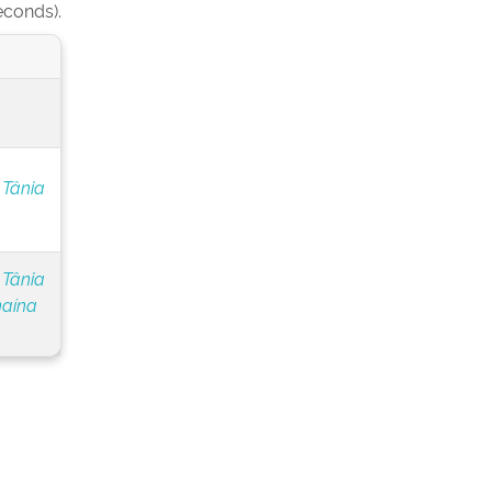
econds).
 Tânia
 Tânia
naína