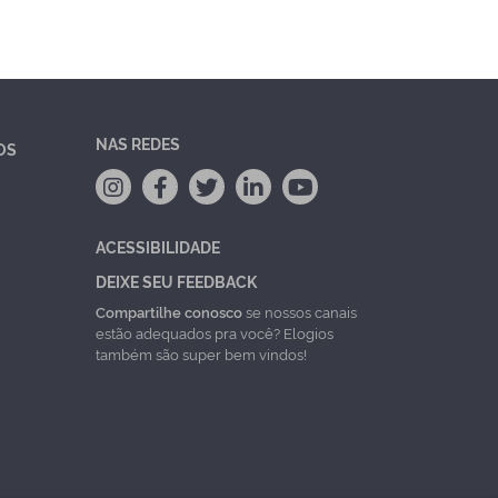
NAS REDES
OS
ACESSIBILIDADE
DEIXE SEU FEEDBACK
Compartilhe conosco
se nossos canais
estão adequados pra você? Elogios
também são super bem vindos!