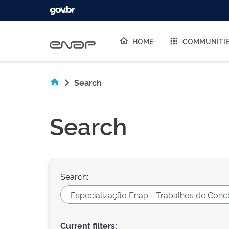
Skip navigation
HOME
COMMUNITI
Search
Search
Search:
Current filters: