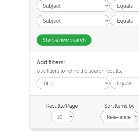
Start a new search
Add filters:
Use filters to refine the search results.
Results/Page
Sort items by