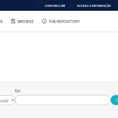
COMUNICA BR
ACESSO À INFORMAÇÃO
IR
PARA
ES
BROWSE
THE REPOSITORY
O
CONTEÚDO
for