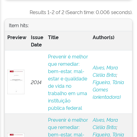
Results 1-2 of 2 (Search time: 0.006 seconds).
Item hits:
Preview
Issue
Title
Author(s)
Date
Prevenir é melhor
que remediar:
Alves, Mara
bem-estar, mal-
Clélia Brito
;
estar e qualidade
2014
Figueira, Tânia
de vida no
Gomes
trabalho em uma
(orientadora)
instituição
pública federal
Prevenir é melhor
Alves, Mara
que remediar:
Clélia Brito
;
bem-estar, mal-
Figueira, Tânia