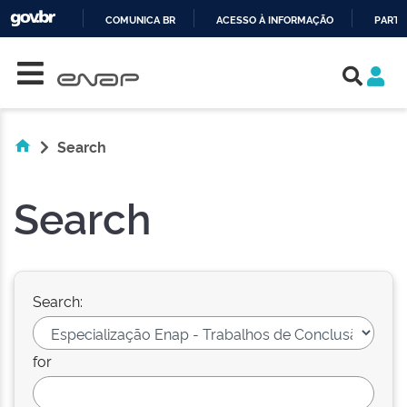
COMUNICA BR
ACESSO À INFORMAÇÃO
PARTI
Skip navigation
IR
PARA
O
CONTEÚDO
Search
Search
Search:
for