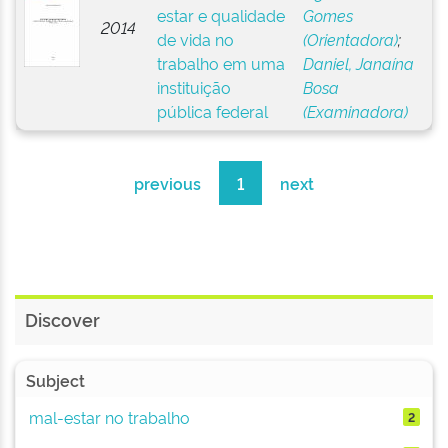
estar e qualidade
Gomes
2014
de vida no
(Orientadora)
;
trabalho em uma
Daniel, Janaína
instituição
Bosa
pública federal
(Examinadora)
previous
1
next
Discover
Subject
mal-estar no trabalho
2