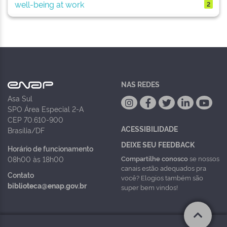
well-being at work
2
NAS REDES
Asa Sul
SPO Área Especial 2-A
CEP 70.610-900
ACESSIBILIDADE
Brasília/DF
DEIXE SEU FEEDBACK
Horário de funcionamento
Compartilhe conosco
se nossos
08h00 às 18h00
canais estão adequados pra
Contato
você? Elogios também são
biblioteca@enap.gov.br
super bem vindos!