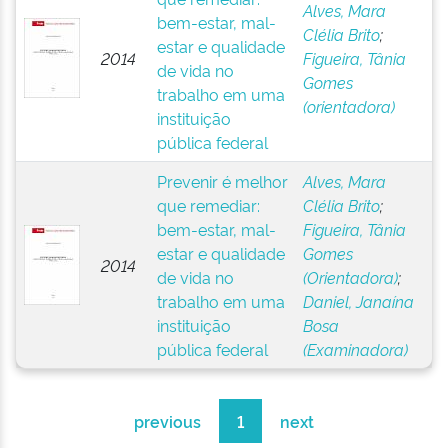
Alves, Mara
bem-estar, mal-
Clélia Brito
;
estar e qualidade
2014
Figueira, Tânia
de vida no
Gomes
trabalho em uma
(orientadora)
instituição
pública federal
Prevenir é melhor
Alves, Mara
que remediar:
Clélia Brito
;
bem-estar, mal-
Figueira, Tânia
estar e qualidade
Gomes
2014
de vida no
(Orientadora)
;
trabalho em uma
Daniel, Janaína
instituição
Bosa
pública federal
(Examinadora)
previous
1
next