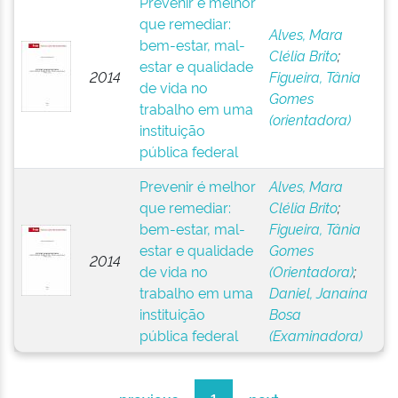
Prevenir é melhor
que remediar:
Alves, Mara
bem-estar, mal-
Clélia Brito
;
estar e qualidade
2014
Figueira, Tânia
de vida no
Gomes
trabalho em uma
(orientadora)
instituição
pública federal
Prevenir é melhor
Alves, Mara
que remediar:
Clélia Brito
;
bem-estar, mal-
Figueira, Tânia
estar e qualidade
Gomes
2014
de vida no
(Orientadora)
;
trabalho em uma
Daniel, Janaína
instituição
Bosa
pública federal
(Examinadora)