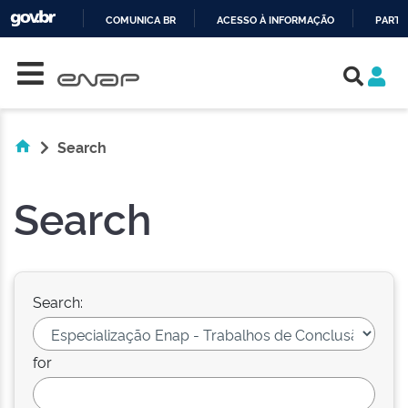
COMUNICA BR
ACESSO À INFORMAÇÃO
PARTI
Skip navigation
IR
PARA
O
CONTEÚDO
Search
Search
Search:
for