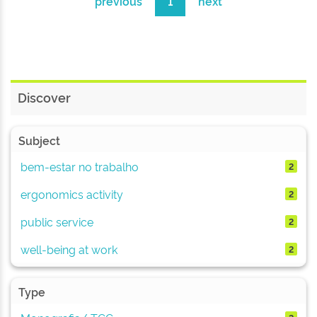
previous
1
next
Discover
Subject
bem-estar no trabalho
2
ergonomics activity
2
public service
2
well-being at work
2
Type