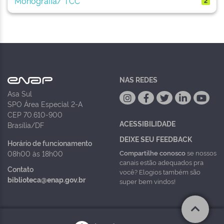
Monografia/ TCC
2
NAS REDES
Asa Sul
SPO Área Especial 2-A
CEP 70.610-900
ACESSIBILIDADE
Brasília/DF
DEIXE SEU FEEDBACK
Horário de funcionamento
Compartilhe conosco
se nossos
08h00 às 18h00
canais estão adequados pra
Contato
você? Elogios também são
biblioteca@enap.gov.br
super bem vindos!