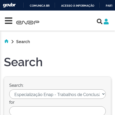
COMUNICA BR
ACESSO À INFORMAÇÃO
PARTI
Skip navigation
IR
PARA
O
CONTEÚDO
Search
Search
Search:
for