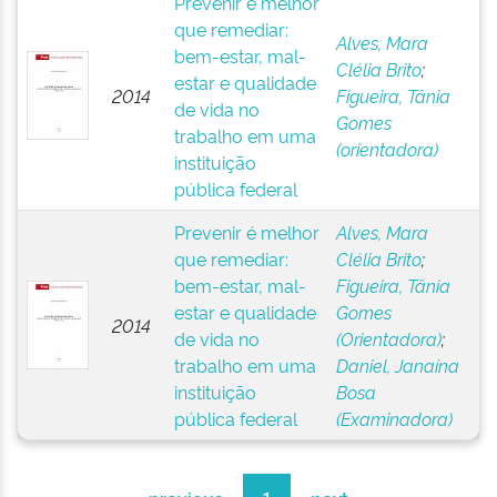
Prevenir é melhor
que remediar:
Alves, Mara
bem-estar, mal-
Clélia Brito
;
estar e qualidade
2014
Figueira, Tânia
de vida no
Gomes
trabalho em uma
(orientadora)
instituição
pública federal
Prevenir é melhor
Alves, Mara
que remediar:
Clélia Brito
;
bem-estar, mal-
Figueira, Tânia
estar e qualidade
Gomes
2014
de vida no
(Orientadora)
;
trabalho em uma
Daniel, Janaína
instituição
Bosa
pública federal
(Examinadora)