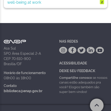
well-being at work
2
NAS REDES
Asa Sul
SPO Área Especial 2-A
CEP 70.610-900
ACESSIBILIDADE
Brasília/DF
DEIXE SEU FEEDBACK
Horário de funcionamento
Compartilhe conosco
se nossos
08h00 às 18h00
canais estão adequados pra
Contato
você? Elogios também são
biblioteca@enap.gov.br
super bem vindos!