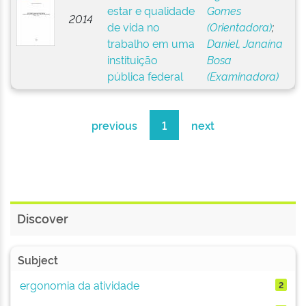
estar e qualidade
Gomes
2014
de vida no
(Orientadora)
;
trabalho em uma
Daniel, Janaína
instituição
Bosa
pública federal
(Examinadora)
previous
1
next
Discover
Subject
ergonomia da atividade
2