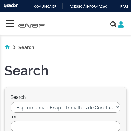
COMUNICA BR
ACESSO À INFORMAÇÃO
PARTI
Skip navigation
IR
PARA
O
CONTEÚDO
Search
Search
Search:
for