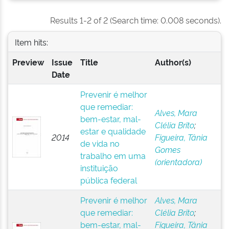
Results 1-2 of 2 (Search time: 0.008 seconds).
Item hits:
Preview
Issue
Title
Author(s)
Date
Prevenir é melhor
que remediar:
Alves, Mara
bem-estar, mal-
Clélia Brito
;
estar e qualidade
2014
Figueira, Tânia
de vida no
Gomes
trabalho em uma
(orientadora)
instituição
pública federal
Prevenir é melhor
Alves, Mara
que remediar:
Clélia Brito
;
bem-estar, mal-
Figueira, Tânia