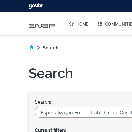
Skip navigation
HOME
COMMUNITI
Search
Search
Search:
Current filters: