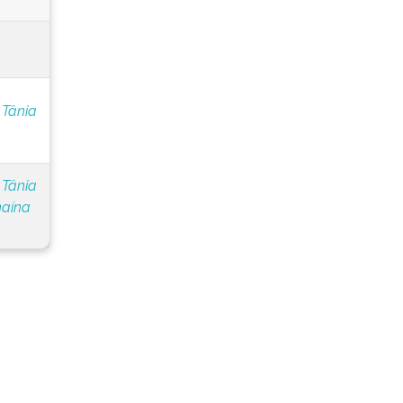
 Tânia
 Tânia
naína