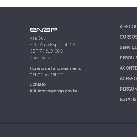
A ESCO
CURSO
Asa Sul
SPO Área Especial 2-A
SERVIÇ
CEP 70.610-900
Brasília/DF
PESQUI
ACONT
Horário de funcionamento
08h00 às 18h00
ACESSO
Contato
PERGUN
biblioteca@enap.gov.br
ESTATÍS