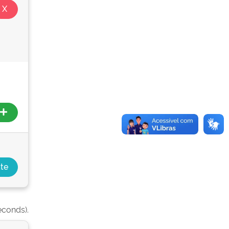
econds).