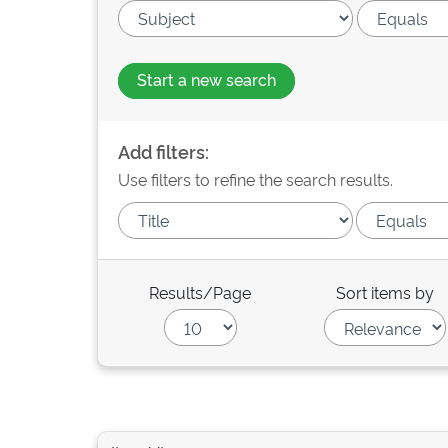
Start a new search
Add filters:
Use filters to refine the search results.
Results/Page
Sort items by