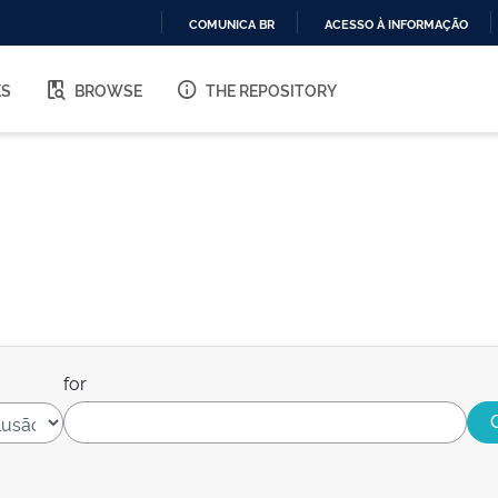
COMUNICA BR
ACESSO À INFORMAÇÃO
IR
PARA
ES
BROWSE
THE REPOSITORY
O
CONTEÚDO
for