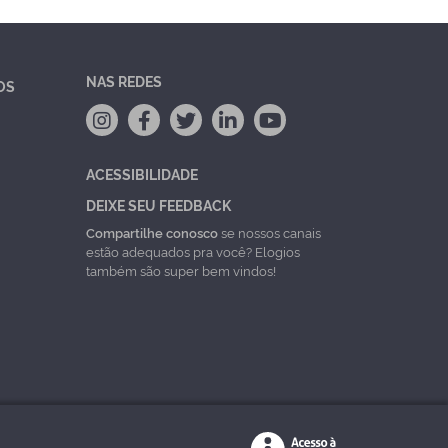
NAS REDES
OS
ACESSIBILIDADE
DEIXE SEU FEEDBACK
Compartilhe conosco
se nossos canais
estão adequados pra você? Elogios
também são super bem vindos!