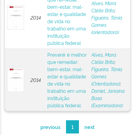
Alves, Mara
bem-estar, mal-
Clélia Brito
;
estar e qualidade
2014
Figueira, Tânia
de vida no
Gomes
trabalho em uma
(orientadora)
instituição
pública federal
Prevenir é melhor
Alves, Mara
que remediar:
Clélia Brito
;
bem-estar, mal-
Figueira, Tânia
estar e qualidade
Gomes
2014
de vida no
(Orientadora)
;
trabalho em uma
Daniel, Janaína
instituição
Bosa
pública federal
(Examinadora)
previous
1
next