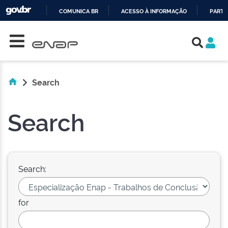
COMUNICA BR
ACESSO À INFORMAÇÃO
PARTI
Skip navigation
IR
PARA
O
CONTEÚDO
Search
Search
Search:
for