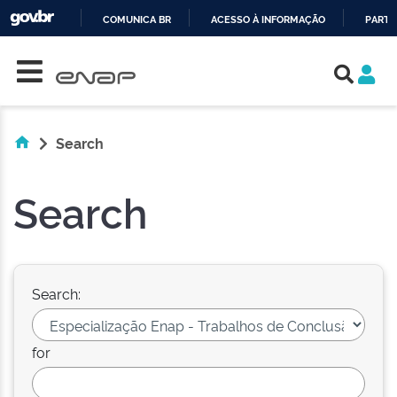
COMUNICA BR
ACESSO À INFORMAÇÃO
PARTI
Skip navigation
IR
PARA
O
CONTEÚDO
Search
Search
Search:
for