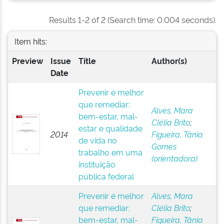
Results 1-2 of 2 (Search time: 0.004 seconds).
Item hits:
Preview
Issue
Title
Author(s)
Date
Prevenir é melhor
que remediar:
Alves, Mara
bem-estar, mal-
Clélia Brito
;
estar e qualidade
2014
Figueira, Tânia
de vida no
Gomes
trabalho em uma
(orientadora)
instituição
pública federal
Prevenir é melhor
Alves, Mara
que remediar:
Clélia Brito
;
bem-estar, mal-
Figueira, Tânia