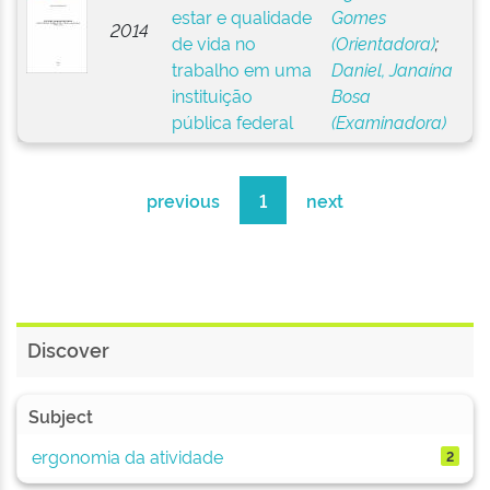
estar e qualidade
Gomes
2014
de vida no
(Orientadora)
;
trabalho em uma
Daniel, Janaína
instituição
Bosa
pública federal
(Examinadora)
previous
1
next
Discover
Subject
ergonomia da atividade
2