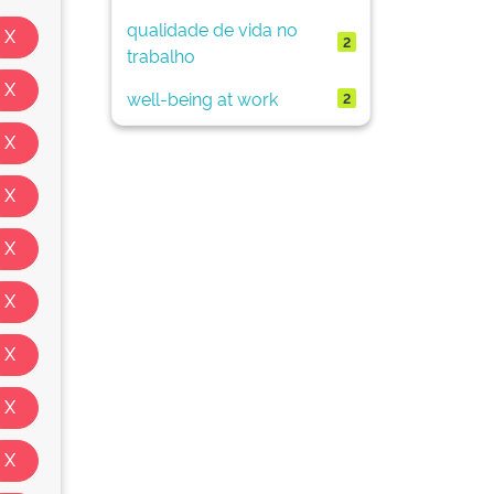
qualidade de vida no
2
trabalho
well-being at work
2