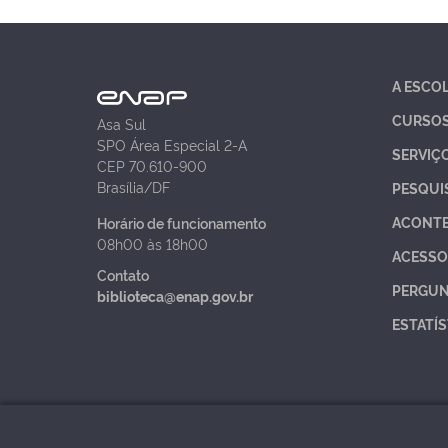
A ESCO
CURSO
Asa Sul
SPO Área Especial 2-A
SERVIÇ
CEP 70.610-900
Brasília/DF
PESQUI
ACONT
Horário de funcionamento
08h00 às 18h00
ACESSO
Contato
PERGUN
biblioteca@enap.gov.br
ESTATÍS