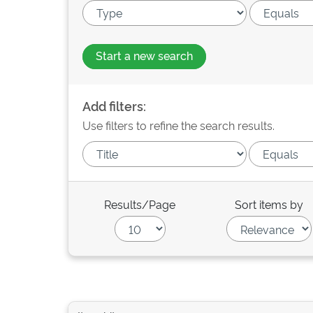
Start a new search
Add filters:
Use filters to refine the search results.
Results/Page
Sort items by