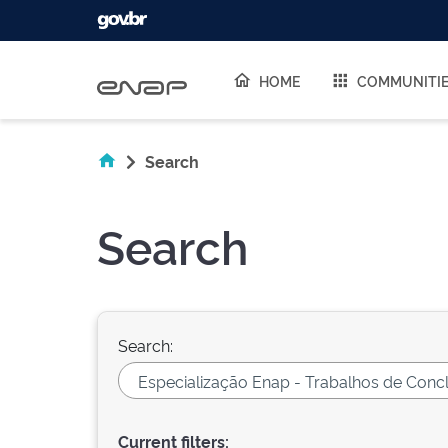
Skip navigation
HOME
COMMUNITI
Search
Search
Search:
Current filters: