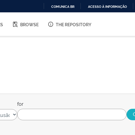
COMUNICA BR
ACESSO À INFORMAÇÃO
IR
PARA
ES
BROWSE
THE REPOSITORY
O
CONTEÚDO
for