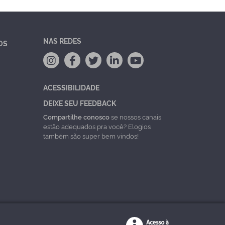
NAS REDES
OS
ACESSIBILIDADE
DEIXE SEU FEEDBACK
Compartilhe conosco
se nossos canais
estão adequados pra você? Elogios
também são super bem vindos!