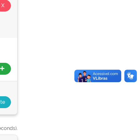
econds).