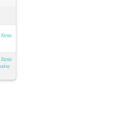
 Tânia
 Tânia
naína